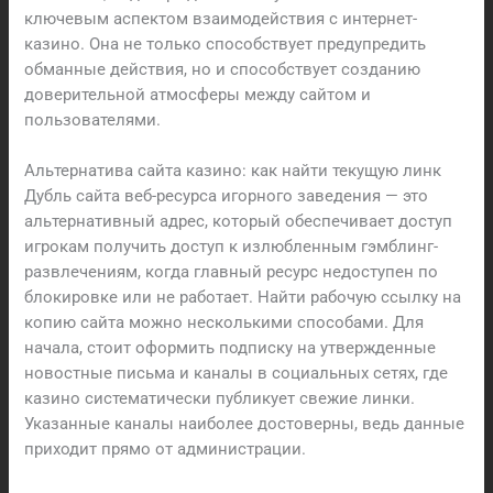
ключевым аспектом взаимодействия с интернет-
казино. Она не только способствует предупредить
обманные действия, но и способствует созданию
доверительной атмосферы между сайтом и
пользователями.
Альтернатива сайта казино: как найти текущую линк
Дубль сайта веб-ресурса игорного заведения — это
альтернативный адрес, который обеспечивает доступ
игрокам получить доступ к излюбленным гэмблинг-
развлечениям, когда главный ресурс недоступен по
блокировке или не работает. Найти рабочую ссылку на
копию сайта можно несколькими способами. Для
начала, стоит оформить подписку на утвержденные
новостные письма и каналы в социальных сетях, где
казино систематически публикует свежие линки.
Указанные каналы наиболее достоверны, ведь данные
приходит прямо от администрации.