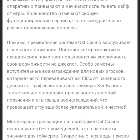
оперативно привыкают и начинают испытывать кайф
от игры. Большинство отмечают скорую
функционирование сервиса, что незамедлительно
решает возникающие вопросы.
Помимо, премиальная система Cat Casino заслуживает
отдельного внимания. Постоянные промоакции и
предложения помогают пользователям увеличивать
свои возможности на джекпот. Особо заметны
вступительные вознаграждения для новых игроков,
которые часто переваливают за 100% от начального
депозита. Профессиональные геймеры Кэт Казино
также сильно оценивают прозрачность условий
получения и отыгрыша вознаграждений, что
превращает игру еще более увлекательной и честной.
Монетарные транзакции на платформе Cat Casino
выполняются без промедлений, что в частности
значимо для геймеров. Скоростные переводы призов