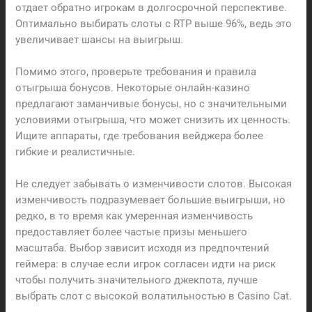
отдает обратно игрокам в долгосрочной перспективе.
Оптимально выбирать слоты с RTP выше 96%, ведь это
увеличивает шансы на выигрыш.
Помимо этого, проверьте требования и правила
отыгрыша бонусов. Некоторые онлайн-казино
предлагают заманчивые бонусы, но с значительными
условиями отыгрыша, что может снизить их ценность.
Ищите аппараты, где требования вейджера более
гибкие и реалистичные.
Не следует забывать о изменчивости слотов. Высокая
изменчивость подразумевает большие выигрыши, но
редко, в то время как умеренная изменчивость
предоставляет более частые призы меньшего
масштаба. Выбор зависит исходя из предпочтений
геймера: в случае если игрок согласен идти на риск
чтобы получить значительного джекпота, лучше
выбрать слот с высокой волатильностью в Casino Cat.