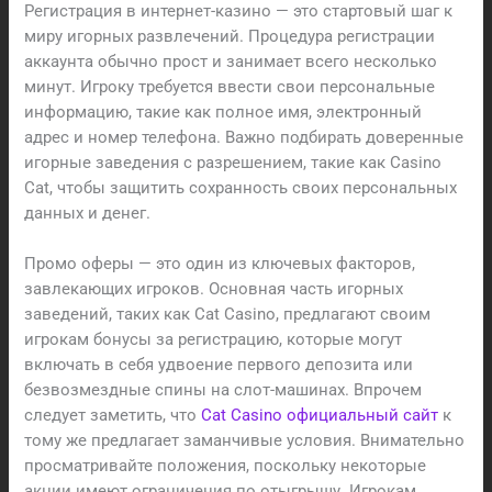
Регистрация в интернет-казино — это стартовый шаг к
миру игорных развлечений. Процедура регистрации
аккаунта обычно прост и занимает всего несколько
минут. Игроку требуется ввести свои персональные
информацию, такие как полное имя, электронный
адрес и номер телефона. Важно подбирать доверенные
игорные заведения с разрешением, такие как Casino
Cat, чтобы защитить сохранность своих персональных
данных и денег.
Промо оферы — это один из ключевых факторов,
завлекающих игроков. Основная часть игорных
заведений, таких как Cat Casino, предлагают своим
игрокам бонусы за регистрацию, которые могут
включать в себя удвоение первого депозита или
безвозмездные спины на слот-машинах. Впрочем
следует заметить, что
Cat Casino официальный сайт
к
тому же предлагает заманчивые условия. Внимательно
просматривайте положения, поскольку некоторые
акции имеют ограничения по отыгрышу. Игрокам