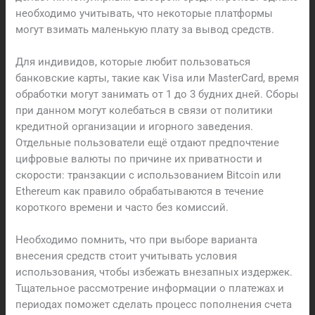
необходимо учитывать, что некоторые платформы
могут взимать маленькую плату за вывод средств.
Для индивидов, которые любит пользоваться
банковские карты, такие как Visa или MasterCard, время
обработки могут занимать от 1 до 3 будних дней. Сборы
при данном могут колебаться в связи от политики
кредитной организации и игорного заведения.
Отдельные пользователи ещё отдают предпочтение
цифровые валюты по причине их приватности и
скорости: транзакции с использованием Bitcoin или
Ethereum как правило обрабатываются в течение
короткого времени и часто без комиссий.
Необходимо помнить, что при выборе варианта
внесения средств стоит учитывать условия
использования, чтобы избежать внезапных издержек.
Тщательное рассмотрение информации о платежах и
периодах поможет сделать процесс пополнения счета