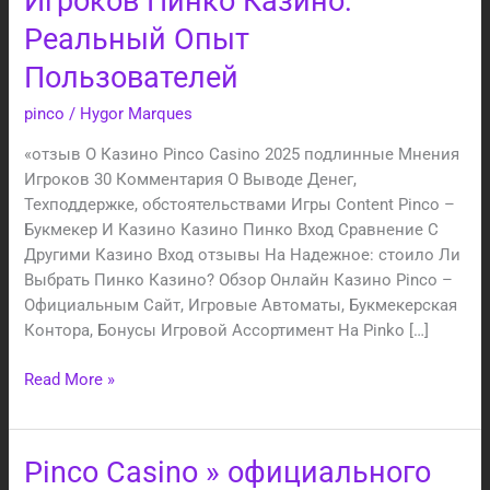
Игроков Пинко Казино:
только
Игроков
Реальный Опыт
Пинко
Пользователей
Казино:
Реальный
pinco
/
Hygor Marques
Опыт
«отзыв О Казино Pinco Casino 2025 подлинные Мнения
Пользователей
Игроков 30 Комментария О Выводе Денег,
Техподдержке, обстоятельствами Игры Content Pinco –
Букмекер И Казино Казино Пинко Вход Сравнение С
Другими Казино Вход отзывы На Надежное: стоило Ли
Выбрать Пинко Казино? Обзор Онлайн Казино Pinco –
Официальным Сайт, Игровые Автоматы, Букмекерская
Контора, Бонусы Игровой Ассортимент На Pinko […]
Read More »
Pinco
Pinco Casino » официального