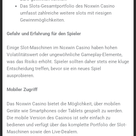
Das Slots-Gesamtportfolio des Noxwin Casino
umfasst zahlreiche weitere slots mit riesigen
Gewinnmöglichkeiten.
Gefahr und Erfahrung für den Spieler
Einige Slot-Maschinen im Noxwin Casino haben hohen
Volatilitätswert oder ungewöhnliche Gameplay-Elemente,
was das Risiko erhöht. Spieler sollten daher stets eine kluge
Entscheidung treffen, bevor sie ein neues Spiel
ausprobieren.
Mobiler Zugriff
Das Noxwin Casino bietet die Möglichkeit, über mobilen
Geräte wie Smartphones oder Tablets gespielt zu werden.
Die mobile Version des Casinos ist sehr einfach zu
bedienen und verfügt über das komplette Portfolio der Slot-
Maschinen sowie den Live-Dealern.