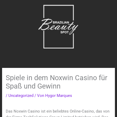
Zum
Inhalt
springen
Spiele in dem Noxwin Casino für
Spaß und Gewinn
/
Uncategorized
/ Von
Hygor Marques
Das Noxwin Casino ist ein beliebtes Online-Casino, das von