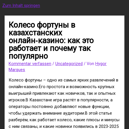
Zum Inhalt springen
Колесо фортуны в
казахстанских
онлайн‑казино: как это
работает и почему так
популярно
Kommentar verfassen
/
Uncategorized
/ Von
Hygor
Marques
Колесо фортуны – одно из самых ярких развлечений в
онлайн‑казино.Его простота и возможность крупных
выигрышей привлекают как новичков, так и опытных
игроков.В Казахстане игра растёт в популярности, а
операторы постоянно добавляют новые функции,
чтобы удержать внимание аудитории.В этой статье
разберём, как работает колесо, какие плюсы и минусы
с ним
связаны, и какие новинки появились в 2023‑2025