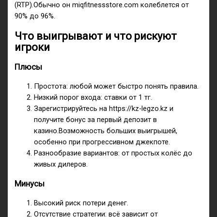
(RTP).Обычно он miqfitnessstore.com колеблется от
90% до 96%.
Что выигрывают и что рискуют
игроки
Плюсы
Простота: любой может быстро понять правила.
Низкий порог входа: ставки от 1 тг.
Зарегистрируйтесь на https://kz-legzo.kz и
получите бонус за первый депозит в
казино.Возможность больших выигрышей,
особенно при прогрессивном джекпоте.
Разнообразие вариантов: от простых колёс до
живых дилеров.
Минусы
Высокий риск потери денег.
Отсутствие стратегии: всё зависит от