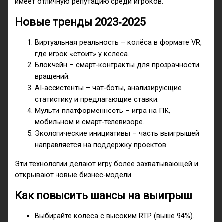
имеет отличную репутацию среди игроков.
Новые тренды 2023‑2025
Виртуальная реальность – колёса в формате VR,
где игрок «стоит» у колеса.
Блокчейн – смарт‑контракты для прозрачности
вращений.
AI‑ассистенты – чат‑боты, анализирующие
статистику и предлагающие ставки.
Мульти‑платформенность – игра на ПК,
мобильном и смарт‑телевизоре.
Экологические инициативы – часть выигрышей
направляется на поддержку проектов.
Эти технологии делают игру более захватывающей и
открывают новые бизнес‑модели.
Как повысить шансы на выигрыш
Выбирайте колёса с высоким RTP (выше 94%).