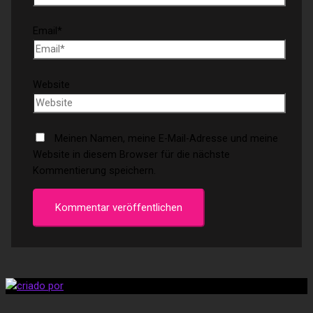
Email*
Website
Meinen Namen, meine E-Mail-Adresse und meine
Website in diesem Browser für die nächste
Kommentierung speichern.