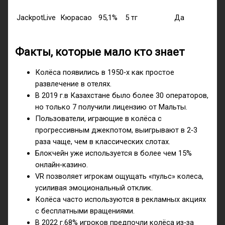
JackpotLive
Кюрасао
95,1%
5 тг
Да
Факты, которые мало кто знает
Колёса появились в 1950‑х как простое
развлечение в отелях.
В 2019 г.в Казахстане было более 30 операторов,
но только 7 получили лицензию от Мальты.
Пользователи, играющие в колёса с
прогрессивным джекпотом, выигрывают в 2‑3
раза чаще, чем в классических слотах.
Блокчейн уже используется в более чем 15%
онлайн‑казино.
VR позволяет игрокам ощущать «пульс» колеса,
усиливая эмоциональный отклик.
Колёса часто используются в рекламных акциях
с бесплатными вращениями.
В 2022 г.68% игроков предпочли колёса из‑за