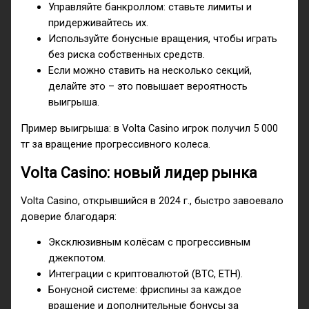
Управляйте банкроллом: ставьте лимиты и
придерживайтесь их.
Используйте бонусные вращения, чтобы играть
без риска собственных средств.
Если можно ставить на несколько секций,
делайте это – это повышает вероятность
выигрыша.
Пример выигрыша: в Volta Casino игрок получил 5 000
тг за вращение прогрессивного колеса.
Volta Casino: новый лидер рынка
Volta Casino, открывшийся в 2024 г., быстро завоевало
доверие благодаря:
Эксклюзивным колёсам с прогрессивным
джекпотом.
Интеграции с криптовалютой (BTC, ETH).
Бонусной системе: фриспины за каждое
вращение и дополнительные бонусы за