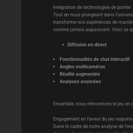
Intégration de technologies de pointe
Tout en nous plongeant dans l’univers 
transforme nos expériences de manièr
comme jamais auparavant. Voici ce qui
Diffusion en direct
Fonctionnalités de chat interactif
Angles multicaméras
Réalité augmentée
Analyses avancées
Ensemble, nous réinventons le jeu en d
Engagement en faveur du jeu respons
Dans le cadre de notre analyse de l’en