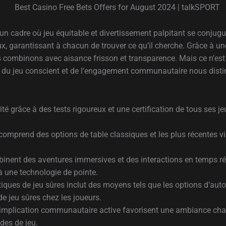
é un cadre où jeu équitable et divertissement palpitant se co
ux, garantissant à chacun de trouver ce qu’il cherche. Grâce à u
s combinons avec aisance frisson et transparence. Mais ce n’est
du jeu conscient et de l’engagement communautaire nous disti
grité grâce à des tests rigoureux et une certification de tous ses j
omprend des options de table classiques et les plus récentes vi
binent des aventures immersives et des interactions en temps réel
 à une technologie de pointe.
ques de jeu sûres inclut des moyens tels que les options d’auto
de jeu sûres chez les joueurs.
 implication communautaire active favorisent une ambiance chale
odes de jeu.