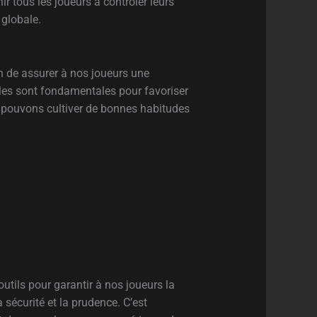
r tous les joueurs à contrôler leurs
 globale.
n de assurer à nos joueurs une
les sont fondamentales pour favoriser
 pouvons cultiver de bonnes habitudes
utils pour garantir à nos joueurs la
sécurité et la prudence. C’est