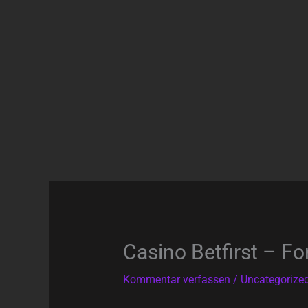
Zum
Inhalt
springen
Casino Betfirst – Fon
Kommentar verfassen
/
Uncategorize