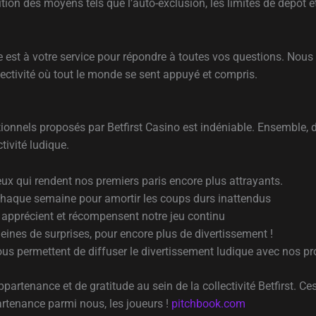
ion des moyens tels que l’auto-exclusion, les limites de dépôt 
sée est à votre service pour répondre à toutes vos questions. Nou
llectivité où tout le monde se sent appuyé et compris.
tionnels proposés par Betfirst Casino est indéniable. Ensemble,
ivité ludique.
x qui rendent nos premiers paris encore plus attrayants.
haque semaine pour amortir les coups durs inattendus
 apprécient et récompensent notre jeu continu
ines de surprises, pour encore plus de divertissement !
us permettent de diffuser le divertissement ludique avec nos p
partenance et de gratitude au sein de la collectivité Betfirst.
artenance parmi nous, les joueurs !
pitchbook.com