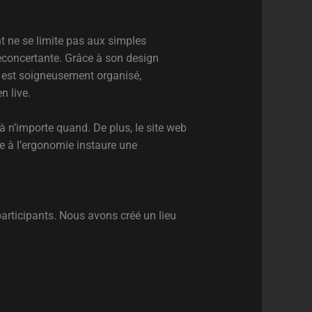
nt ne se limite pas aux simples
déconcertante. Grâce à son design
t est soigneusement organisé,
n live.
 à n’importe quand. De plus, le site web
ée à l’ergonomie instaure une
articipants. Nous avons créé un lieu