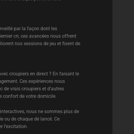
veillé par la façon dont les
ernier cri, ces avancées nous offrent
rent nos sessions de jeu et fixent de
ec croupiers en direct ? En faisant le
ngagement. Ces expériences nous
de vrais croupiers et d’autres
e confort de votre domicile.
 interactives, nous ne sommes plus de
ée ou de chaque dé lancé. Ce
 l’excitation.