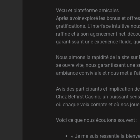
Vécu et plateforme amicales
Après avoir exploré les bonus et offres
gratifications. L’interface intuitive 
raffiné et à son agencement net, décou
garantissant une expérience fluide, qu
Nous aimons la rapidité de la site sur 
se ouvre vite, nous garantissant une s
ambiance conviviale et nous met à l’a
Avis des participants et implication 
Chez Betfirst Casino, un puissant sen
où chaque voix compte et où nos joueu
Voici ce que nous écoutons souvent :
« Je me suis ressentie la bien