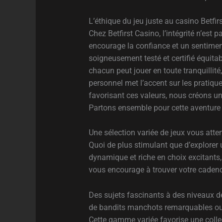
L’éthique du jeu juste au casino Betfirs
Chez Betfirst Casino, l’intégrité n’es
encourage la confiance et un sentimen
soigneusement testé et certifié équita
chacun peut jouer en toute tranquillité
personnel met l’accent sur les pratiq
favorisant ces valeurs, nous créons un 
Partons ensemble pour cette aventure 
Une sélection variée de jeux vous atte
Quoi de plus stimulant que d’explorer 
dynamique et riche en choix excitants
vous encourage à trouver votre cadenc
Des sujets fascinants à des niveaux de 
de bandits manchots remarquables ou 
Cette gamme variée favorise une collec