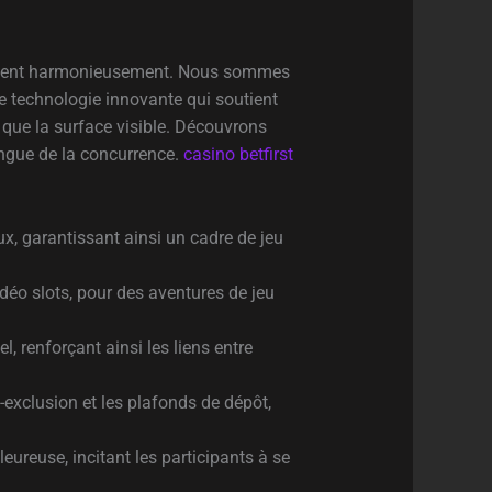
njuguent harmonieusement. Nous sommes
ne technologie innovante qui soutient
 que la surface visible. Découvrons
ngue de la concurrence.
casino betfirst
eux, garantissant ainsi un cadre de jeu
déo slots, pour des aventures de jeu
, renforçant ainsi les liens entre
-exclusion et les plafonds de dépôt,
ureuse, incitant les participants à se