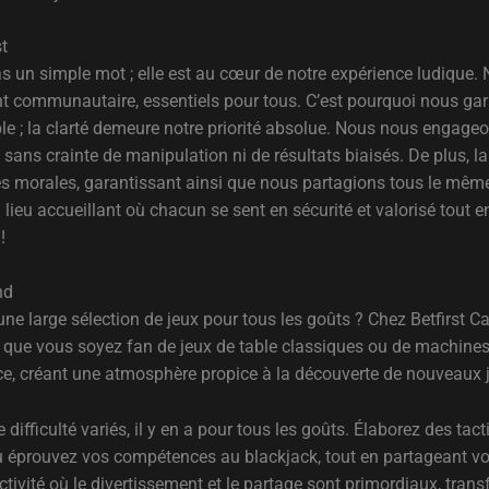
t
t pas un simple mot ; elle est au cœur de notre expérience ludiq
t communautaire, essentiels pour tous. C’est pourquoi nous ga
ble ; la clarté demeure notre priorité absolue. Nous nous engage
, sans crainte de manipulation ni de résultats biaisés. De plus, 
ues morales, garantissant ainsi que nous partagions tous le mê
lieu accueillant où chacun se sent en sécurité et valorisé tout en
!
nd
une large sélection de jeux pour tous les goûts ? Chez Betfirst 
, que vous soyez fan de jeux de table classiques ou de machines
e, créant une atmosphère propice à la découverte de nouveaux j
difficulté variés, il y en a pour tous les goûts. Élaborez des tac
éprouvez vos compétences au blackjack, tout en partageant vos
tivité où le divertissement et le partage sont primordiaux, tran