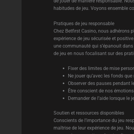
de jouer de manière responsable. Nous 
habitudes de jeu. Voyons ensemble com
Pratiques de jeu responsable
Chez Betfirst Casino, nous adhérons p
expérience de jeu sécurisée et posit
une communauté qui s’épanouit dans le
de jeu en nous focalisant sur des prati
Fixer des limites de mise perso
Ne jouer qu’avec les fonds que
Observer des pauses pendant le
Être conscient de nos émotions
Demander de l’aide lorsque le j
Soutien et ressources disponibles
Conscients de l’importance du jeu resp
maîtrise de leur expérience de jeu. No