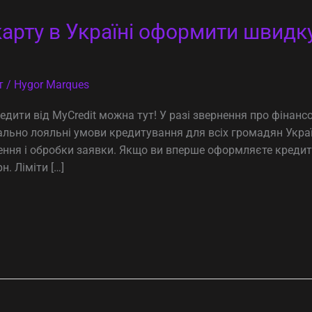
арту в Україні оформити швидку
т
/
Hygor Marques
едити від MyCredit можна тут! У разі звернення про фінанс
ально лояльні умови кредитування для всіх громадян Укра
ня і обробки заявки. Якщо ви вперше оформляєте кредит о
. Ліміти […]