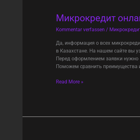
Микрокредит
Микрокредит онлай
онлайн
Kommentar verfassen
/
Микрокреди
для
всех
Да, информация о всех микрокреди
за
в Казахстане. На нашем сайте вы 
несколько
Перед оформлением заявки нужно 
минут
Поможем сравнить преимущества и
Read More »