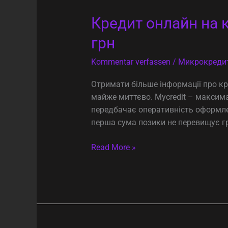
Кредит
Кредит онлайн на к
онлайн
грн
на
карту
Kommentar verfassen
/
Микрокреди
в
Україні
Отримати більше інформації про кр
оформити
майже миттєво. Mycredit – максим
швидку
передбачає оперативність оформлен
позику
перша сума позики не перевищує грн
до
18
Read More »
000
грн