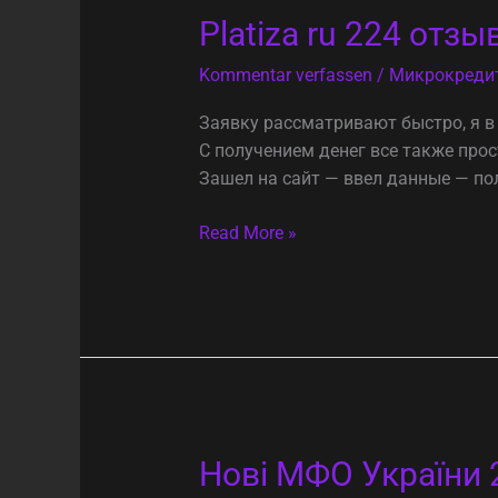
Platiza
Platiza ru 224 отз
ru
Kommentar verfassen
/
Микрокреди
224
отзывов
Заявку рассматривают быстро, я в 
должников
С получением денег все также про
и
Зашел на сайт — ввел данные — по
клиентов
на
Read More »
2025
год
Нові
Нові МФО України 
МФО