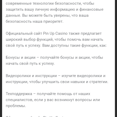
современные технологии безопасности, чтобы
защитить вашу личную информацию и финансовые
данные. Вы можете быть уверены, что ваша
безопасность наша приоритет.
Официальный сайт Pin Up Casino также предлагает
широкий выбор функций, чтобы помочь вам начать
свой путь к успеху. Вам доступны такие функции, как:
Бонусы и акции – получайте бонусы и акции, чтобы
начать свой путь к успеху.
Видеоролики и инструкции – изучите видеоролики и
инструкции, чтобы улучшить свои навыки и стратегии.
Техподдержка – получайте помощь от наших
специалистов, если у вас возникнут вопросы или
проблемы.