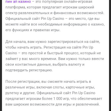
пин ап казино
– это популярная онлайн-игровая
платформа, которая предлагает игрокам широкий
спектр развлекательных и финансовых возможностей.
Официальный сайт Pin Up Casino – это место, где вы
можете найти все необходимые информацию о казино,
его функциях и правилах игры.
Для начала, вам нужно зарегистрироваться на сайте,
чтобы начать играть. Регистрация на сайте Pin Up
Casino – это простой и быстрый процесс, который не
займет у вас много времени. Вам нужно только ввести
свои контактные данные, выбрать валюту и
подтвердить регистрацию.
После регистрации, вы сможете начать играть в
различные игры, включая слоты, карточные игры,
рулетку и другие. Официальный сайт Pin Up Casino
предлагает игрокам более 1 000 игр, что обеспечивает
вам широкие возможности для игры и развлечений.