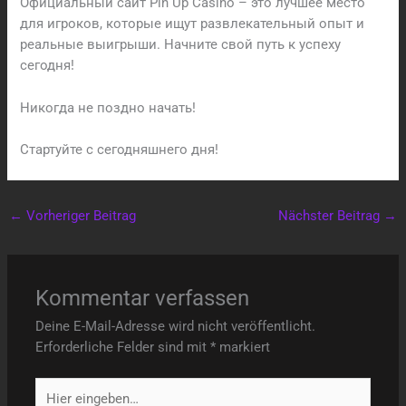
Официальный сайт Pin Up Casino – это лучшее место
для игроков, которые ищут развлекательный опыт и
реальные выигрыши. Начните свой путь к успеху
сегодня!
Никогда не поздно начать!
Стартуйте с сегодняшнего дня!
←
Vorheriger Beitrag
Nächster Beitrag
→
Kommentar verfassen
Deine E-Mail-Adresse wird nicht veröffentlicht.
Erforderliche Felder sind mit
*
markiert
Hier