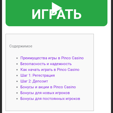
▶️
ИГРАТЬ
Содержимое
Преимущества игры в Pinco Casino
Безопасность и надежность
Как начать играть в Pinco Casino
Шаг 1: Регестрация
Шаг 2: Депозит
Бонусы и акции в Pinco Casino
Бонусы для новых игроков
Бонусы для постоянных игроков