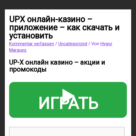
Zum
Hier
Name*
Email*
Website
Inhalt
eingeben…
springen
UPX онлайн-казино –
приложение – как скачать и
установить
Kommentar verfassen
/
Uncategorized
/ Von
Hygor
Marques
UP-X онлайн казино – акции и
промокоды
▶️
ИГРАТЬ