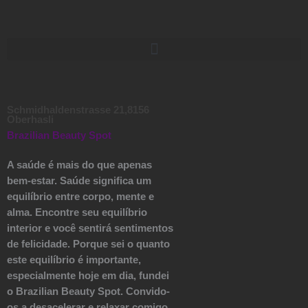
Zum
Inhalt
springen
Schmidhaldenstrasse 21,8156
Oberhasli
Brazilian Beauty Spot
A saúde é mais do que apenas
bem-estar. Saúde significa um
equilíbrio entre corpo, mente e
alma. Encontre seu equilíbrio
interior e você sentirá sentimentos
de felicidade. Porque sei o quanto
este equilíbrio é importante,
especialmente hoje em dia, fundei
o Brazilian Beauty Spot. Convido-
os a desacelerar e relaxar comigo.