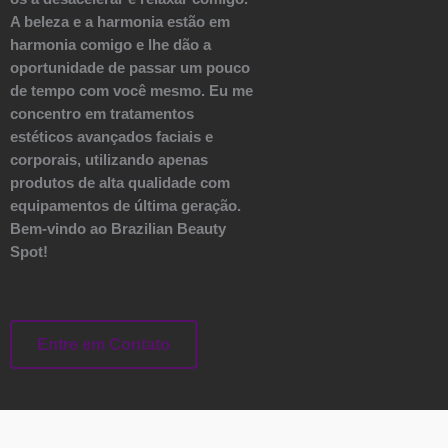
A beleza e a harmonia estão em
harmonia comigo e lhe dão a
oportunidade de passar um pouco
de tempo com você mesmo. Eu me
concentro em tratamentos
estéticos avançados faciais e
corporais, utilizando apenas
produtos de alta qualidade com
equipamentos de última geração.
Bem-vindo ao Brazilian Beauty
Spot!
Entre em Contato