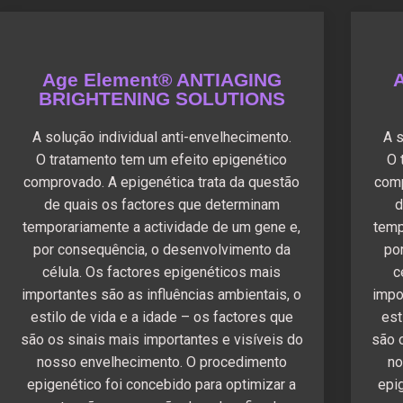
Age Element® ANTIAGING
BRIGHTENING SOLUTIONS
A solução individual anti-envelhecimento.
A s
O tratamento tem um efeito epigenético
O 
comprovado. A epigenética trata da questão
comp
de quais os factores que determinam
d
temporariamente a actividade de um gene e,
temp
por consequência, o desenvolvimento da
po
célula. Os factores epigenéticos mais
c
importantes são as influências ambientais, o
impo
estilo de vida e a idade – os factores que
est
são os sinais mais importantes e visíveis do
são 
nosso envelhecimento. O procedimento
no
epigenético foi concebido para optimizar a
epi