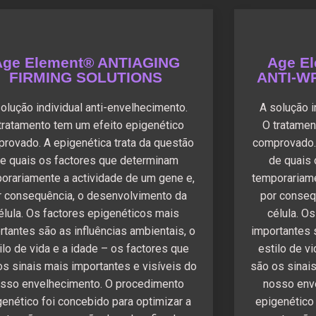
Age Element® ANTIAGING
Age E
FIRMING SOLUTIONS
ANTI-W
olução individual anti-envelhecimento.
A solução i
tratamento tem um efeito epigenético
O tratamen
rovado. A epigenética trata da questão
comprovado. 
e quais os factores que determinam
de quais
orariamente a actividade de um gene e,
temporariame
r consequência, o desenvolvimento da
por conseq
élula. Os factores epigenéticos mais
célula. O
rtantes são as influências ambientais, o
importantes 
ilo de vida e a idade – os factores que
estilo de v
os sinais mais importantes e visíveis do
são os sinais
sso envelhecimento. O procedimento
nosso env
genético foi concebido para optimizar a
epigenético 