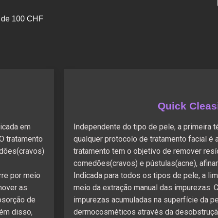
a de 100 CHF
Quick Cleas
plicada em
Independente do tipo de pele, a primeira t
 O tratamento
qualquer protocolo de tratamento facial é 
edões(cravos)
tratamento tem o objetivo de remover resí
.
comedões(cravos) e pústulas(acne), afinar
rre por meio
Indicada para todos os tipos de pele, a li
mover as
meio da extração manual das impurezas. 
absorção de
impurezas acumuladas na superfície da pe
ém disso,
dermocosméticos através da desobstrução