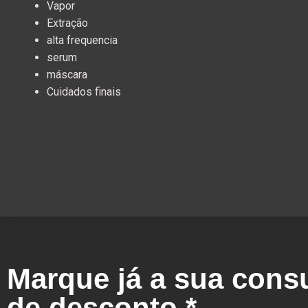
Vapor
Extraç
ã
o
alta frequencia
serum
máscara
Cuidados finais
Marque já a sua cons
de desconto.*