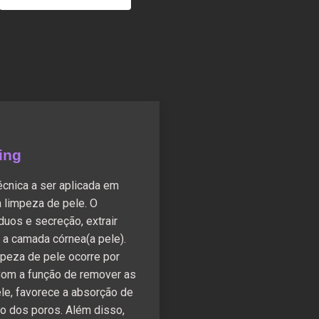
ing
écnica a ser aplicada em
a limpeza de pele. O
duos e secreção, extrair
 a camada córnea(a pele).
mpeza de pele ocorre por
Com a função de remover as
le, favorece a absorção de
 dos poros. Além disso,