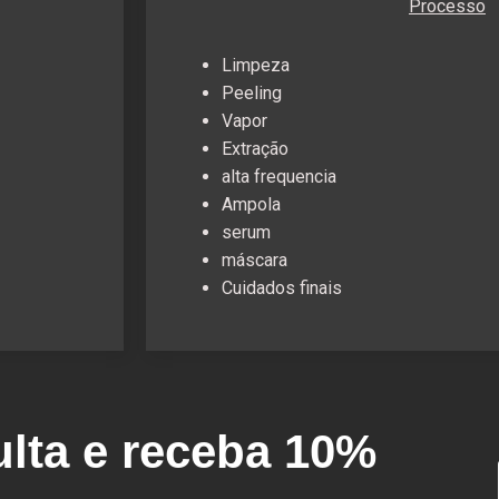
Processo
Limpeza
Peeling
Vapor
Extraç
ã
o
alta frequencia
Ampola
serum
máscara
Cuidados finais
ulta e receba 10%