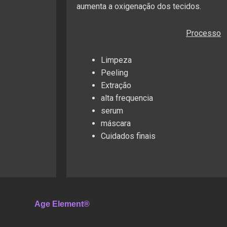
aumenta a oxigenação dos tecidos.
Processo
Limpeza
Peeling
Extraç
ã
o
alta frequencia
serum
máscara
Cuidados finais
Age Element®