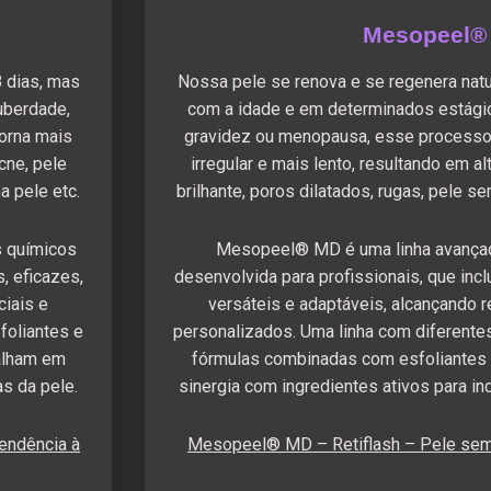
Mesopeel®
 dias, mas
Nossa pele se renova e se regenera natu
uberdade,
com a idade e em determinados estági
orna mais
gravidez ou menopausa, esse processo
cne, pele
irregular e mais lento, resultando em a
a pele etc.
brilhante, poros dilatados, rugas, pele se
s químicos
Mesopeel® MD é uma linha avançad
, eficazes,
desenvolvida para profissionais, que incl
ciais e
versáteis e adaptáveis, alcançando 
foliantes e
personalizados. Uma linha com diferente
alham em
fórmulas combinadas com esfoliantes
as da pele.
sinergia com ingredientes ativos para in
endência à
Mesopeel® MD – Retiflash – Pele sem 