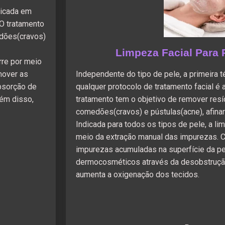
plicada em
 O tratamento
edões(cravos)
.
Limpeza Facial Para 
rre por meio
mover as
Independente do tipo de pele, a primeira t
absorção de
qualquer protocolo de tratamento facial é 
ém disso,
tratamento tem o objetivo de remover resí
comedões(cravos) e pústulas(acne), afinar
Indicada para todos os tipos de pele, a li
meio da extração manual das impurezas. 
impurezas acumuladas na superfície da pe
dermocosméticos através da desobstrução
aumenta a oxigenação dos tecidos.